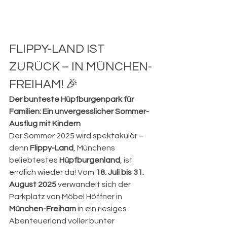
FLIPPY-LAND IST 
ZURÜCK – IN MÜNCHEN-
FREIHAM! 🎉
Der bunteste Hüpfburgenpark für 
Familien: Ein unvergesslicher Sommer-
Ausflug mit Kindern
Der Sommer 2025 wird spektakulär – 
denn 
Flippy-Land
, Münchens 
beliebtestes 
Hüpfburgenland
, ist 
endlich wieder da! Vom 
18. Juli bis 31. 
August 2025
 verwandelt sich der 
Parkplatz von Möbel Höffner in 
München-Freiham
 in ein riesiges 
Abenteuerland voller bunter 