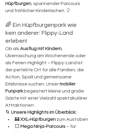
Hüpfburgen
, spannender Parcours 
und fröhlicher Kinderlachen. 🎈
🌈 Ein Hüpfburgenpark wie 
kein anderer: Flippy-Land 
erleben!
Ob als 
Ausflug mit Kindern
, 
Überraschung am Wochenende oder 
als Ferien-Highlight – Flippy-Land ist 
der perfekte Ort für alle Familien, die 
Action, Spaß und gemeinsame 
Erlebnisse suchen. Unser 
mobiler 
Funpark
 begeistert kleine und große 
Gäste mit einer Vielzahl spektakulärer 
Attraktionen:
🌀 
Unsere Highlights im Überblick:
🏰 
XXL-Hüpfburgen
 zum Austoben
💥 
Mega Ninja-Parcours
 – für 