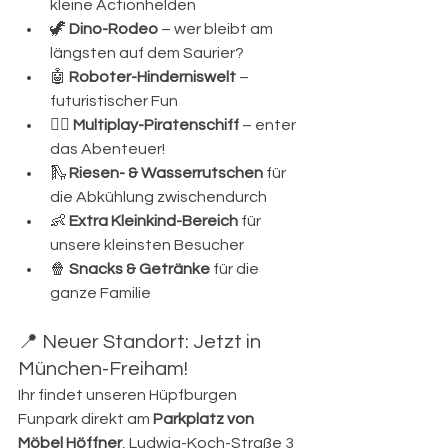
kleine Actionhelden
🦖 
Dino-Rodeo
 – wer bleibt am 
längsten auf dem Saurier?
🤖 
Roboter-Hinderniswelt
 – 
futuristischer Fun
🏴‍☠️ 
Multiplay-Piratenschiff
 – enter 
das Abenteuer!
🛝 
Riesen- & Wasserrutschen
 für 
die Abkühlung zwischendurch
👶 
Extra Kleinkind-Bereich
 für 
unsere kleinsten Besucher
🍿 
Snacks & Getränke
 für die 
ganze Familie
📍 Neuer Standort: Jetzt in 
München-Freiham!
Ihr findet unseren Hüpfburgen 
Funpark direkt am 
Parkplatz von 
Möbel Höffner
, Ludwig-Koch-Straße 3 