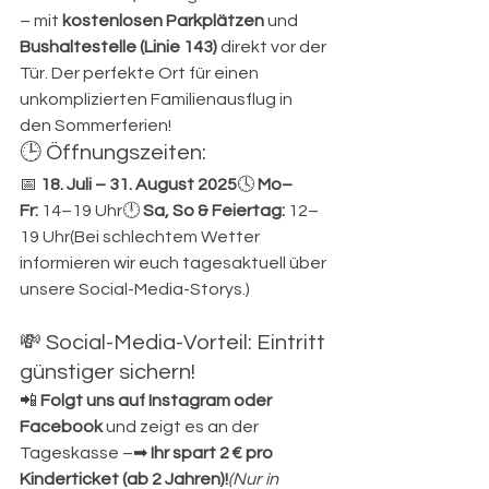
– mit 
kostenlosen Parkplätzen
 und 
Bushaltestelle (Linie 143)
 direkt vor der 
Tür. Der perfekte Ort für einen 
unkomplizierten Familienausflug in 
den Sommerferien!
🕒 Öffnungszeiten:
📅 
18. Juli – 31. August 2025
🕓 
Mo–
Fr:
 14–19 Uhr🕛 
Sa, So & Feiertag:
 12–
19 Uhr(Bei schlechtem Wetter 
informieren wir euch tagesaktuell über 
unsere Social-Media-Storys.)
💸 Social-Media-Vorteil: Eintritt 
günstiger sichern!
📲 
Folgt uns auf Instagram oder 
Facebook
 und zeigt es an der 
Tageskasse –➡ 
Ihr spart 2 € pro 
Kinderticket (ab 2 Jahren)!
(Nur in 