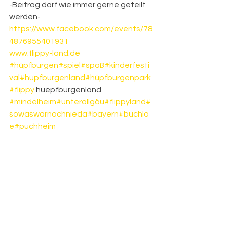
-Beitrag darf wie immer gerne geteilt 
werden-
https://www.facebook.com/events/78
4876955401931
www.flippy-land.de
#hüpfburgen
#spiel
#spaß
#kinderfesti
val
#hüpfburgenland
#hüpfburgenpark
#flippy
.huepfburgenland 
#mindelheim
#unterallgäu
#flippyland
#
sowaswarnochnieda
#bayern
#buchlo
e
#puchheim