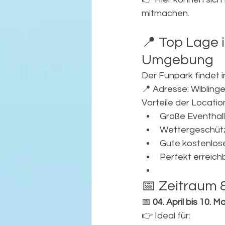
mitmachen.
📍 Top Lage 
Umgebung
Der Funpark findet 
📍 Adresse: Wibling
Vorteile der Locatio
Große Eventhalle
Wettergeschüt
Gute kostenlos
Perfekt erreich
📅 Zeitraum 
📅 
04. April bis 10. M
👉 Ideal für: