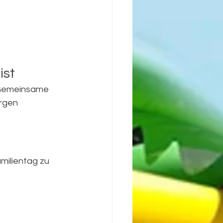
ist
 Gemeinsame 
orgen
milientag zu 