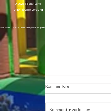
Germany
© 2025 Flippy-Land
01575/57
Alle Rechte vorbehalten.
info@flip
www.flipp
: Alle Inhalte ( Objekte, Texte, Bilder, Grafiken, grafische Gestaltungen, Layouts, Anordnungen u.a.) sind durch das Urheberrec
Kommentare
Kommentar verfassen...