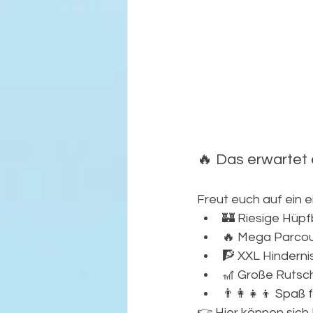
🔥 Das erwartet
Freut euch auf ein ei
🏰 Riesige Hüp
🔥 Mega Parco
🧗 XXL Hinderni
🎢 Große Rutsc
👨‍👩‍👧‍👦 Spaß
👉 Hier können sich