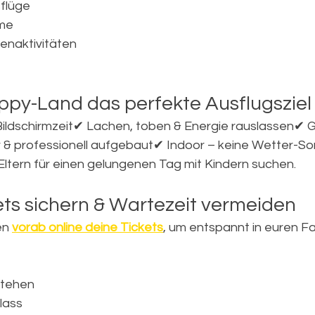
flüge
me
enaktivitäten
ppy-Land das perfekte Ausflugsziel 
ildschirmzeit✔ Lachen, toben & Energie rauslassen✔
r & professionell aufgebaut✔ Indoor – keine Wetter-S
ltern für einen gelungenen Tag mit Kindern suchen.
kets sichern & Wartezeit vermeiden
en 
vorab online deine Tickets
, um entspannt in euren Fa
stehen
lass