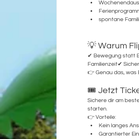
Wochenendaus
Ferienprogram
spontane Famili
💡 Warum Fli
✔ Bewegung statt B
Familienzeit✔ Siche
👉 Genau das, was E
🎟️ Jetzt Tic
Sichere dir am best
starten.
👉 Vorteile:
Kein langes An
Garantierter Ein