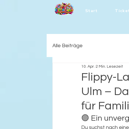
Start
Ticke
Alle Beiträge
10. Apr.
2 Min. Lesezeit
Flippy-L
Ulm – Das
für Famil
🟣 Ein unver
Du suchst nach ein