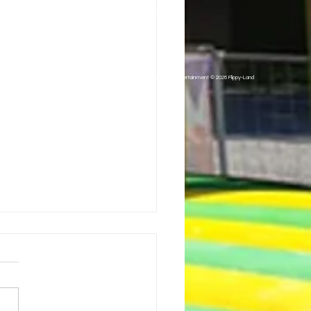
Hausrecht
n oder Nachdruck - auch auszugsweise, nicht gestattet. Copyright Family Entertainment © 2026 Flippy-Land