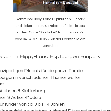
Komm ins Flippy-Land Hüpfburgen Funpark 
und sichere dir 30% Rabatt auf alle Tickets 
mit dem Code "Sparticket". Nur für kurze Zeit 
vom 04.04. bis 10.05.26 in der Eventhalle am 
Donaubad!
 euch im Flippy-Land Hüpfburgen Funpark
nzigartiges Erlebnis für die ganze Familie:
fburgen in verschiedenen Themenwelten
urs
sbahnen & Kletterberg
hen & Action-Module
 für Kinder von ca. 3 bis 14 Jahren
 Kinder richtig austoben, während Eltern entspannt zu