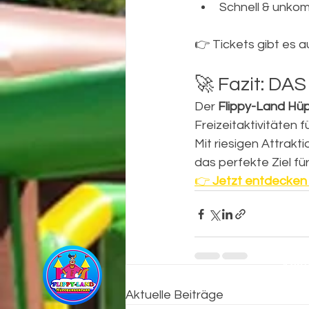
Schnell & unkomp
👉 Tickets gibt es a
🚀 Fazit: DAS
Der 
Flippy-Land Hü
Freizeitaktivitäten f
Mit riesigen Attrak
das perfekte Ziel fü
👉 
Jetzt entdecken 
Kont
Flippy-La
Aktuelle Beiträge
Family En