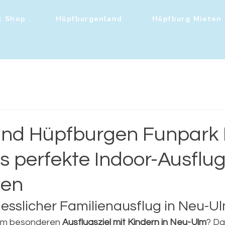
t Shop
Hüpfburgenland
Hüpfburg Mieten
and Hüpfburgen Funpark
 perfekte Indoor-Ausflug
ien
gesslicher Familienausflug in Neu-U
em besonderen 
Ausflugsziel mit Kindern in Neu-Ulm
? Da