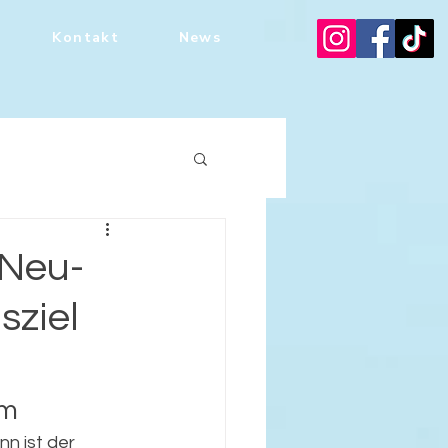
Kontakt
News
 Neu-
sziel
lm
nn ist der 