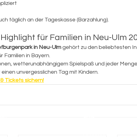
liziert
uch täglich an der Tageskasse (Barzahlung).
 Highlight für Familien in Neu-Ulm 2
pfburgenpark in Neu-Ulm
 gehört zu den beliebtesten I
ür Familien in Bayern.
tionen, wetterunabhängigem Spielspaß und jeder Menge A
r einen unvergesslichen Tag mit Kindern.
& Tickets sichern!
Links
akt
Informationen
nd
Hüpfburgen
Eintrittspreise
tertainment
Geburtstag