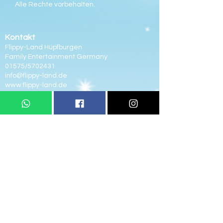
Alle Rechte vorbehalten.
Kontakt
Flippy-Land
Hüpfburgen
Family Entertainment Germany
01575/5702431
info@flippy-land.de
www.flippy-land.de
Links
Informationen
Eintrittspreise
Geburtstag
Hüpfburg Mieten
News
Flippy-Hopp
Hüpfburg Vermietung
Rechtliches
Impressum
Datenschutz