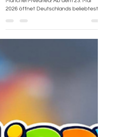
Flippy-Land kommt zurück nach
München-Neuried! Ab dem 23. Mai
2026 öffnet Deutschlands beliebtester
mobiler Hüpfburgenpark München
Neuried wieder seine Tore an der
Forstenrieder Straße 26. Euch
erwarten XXL-Hüpfburgen, ein Ninja-
Warrior-Parcours, Riesenrutschen,
Kletterberg und Dinosaurier-Labyrinth
– Action für die ganze Familie. Sichert
euch jetzt Early-Bird-Tickets ab nur 6
€, bucht euren Kindergeburtstag oder
mietet unsere Hüpfburgen für eure
eigene Feier. Wir freuen uns