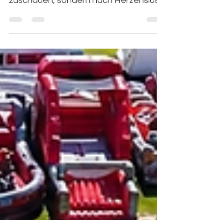
München, bei dem Kinder nicht nur
zuschauen, sondern nach Herzenslust
springen, rutschen, klettern und Neues
ausprobieren können? Dann solltet ihr
euch den 22. August 2026 vormerken:
Flippy-Land kommt zu Möbel Höffner
nach München-Freiham und eröffnet
dort eine große Outdoor-Erlebniswelt
für Familien. Bis zum 4. Oktober 2026
warten auf mehr als 6.000
Quadratmetern über 25 Attraktionen.
Dazu gehören XXL-Hüpfburgen,
Riesenrutschen, ein Mega-Pa